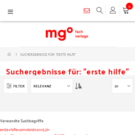
0
Navigation
umschalten
SUCHERGEBNISSE FÜR: "ERSTE HILFE"
Suchergebnisse für: "erste hilfe"
Asc
FILTER
Verwandte Suchbegriffe
erste+hilfe+am+kind+or+(1,2)=