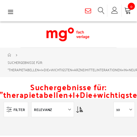
0
Navigation
umschalten
SUCHERGEBNISSE FÜR:
"THERAPIETABELLEN+|+DIE+WICHTIGSTEN+ARZNEIMITTELINTERAKTIONEN+IN+NEU
Suchergebnisse für:
"therapietabellen+|+Die+wichtigst
Asc
FILTER