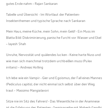
gutes Ende nahm – Rajan Sankaran
Tabelle und Übersicht - Im Wortlaut der Patienten-
Insektenthemen und typische Sprache nach Sankaran
Mein Haus, meine Küche, mein Sohn, mein Geld! - Ein Muss im
Blatta Bild: Diskriminierung, panische Furcht vor Wasser und Ekel
– Jayesh Shah
Unruhe, Nervosität und quälendes Jucken - Keine harte Nuss und
wie man sich manchmal trotzdem urchbeißen muss (Pulex
irritans) – Andreas Holling
Ich lebe wie ein Vampir - Gier und Egoismus, der Fall eines Mannes
(Pediculus capitis), der nicht einmal sich selbst über den Weg
traut – Massimo Mangialavori
Sitze nie im Sitz des Fahrers! - Das Wesentliche in der Anamnese
ist die Erfahrung des Patienten - Seminarreihe mit Mahesh Gandhi