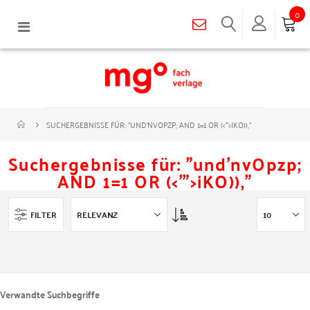
0
Navigation
umschalten
SUCHERGEBNISSE FÜR: "UND'NVOPZP; AND 1=1 OR (<'">IKO)),"
Suchergebnisse für: "und'nvOpzp;
AND 1=1 OR (<'">iKO)),"
Asc
FILTER
Verwandte Suchbegriffe