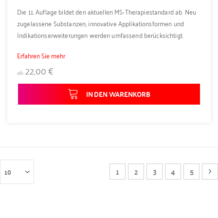
Die 11. Auflage bildet den aktuellen MS-Therapiestandard ab. Neu
zugelassene Substanzen, innovative Applikationsformen und
Indikationserweiterungen werden umfassend berücksichtigt.
Erfahren Sie mehr
22,00 €
ab
IN DEN WARENKORB
Seite
Sie lesen gerade Seite
Seite
Seite
Seite
Seite
Se
W
1
2
3
4
5