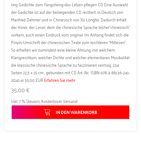
Jing Gedichte zum Yangsheng-das Leben pflegen CD Eine Auswahl
der Gedichte ist auf der beiliegenden CD rezitiert: in Deutsch von
Manfred Dahmer und in Chinesisch von Xú Lóngfei. Dadurch erhält
der Hörer, der Leser, dem die chinesische Sprache bisher"chinesisch"
vorkam, auch einen Eindruck vom original. Im Anhang findet sich die
Pinyin-Umschrift der chinesischen Texte zum leichteren "Mitlesen".
So erhalten wir zumindest eine kleine Ahnung, mit welchem
Klangreichtum, welcher Dichte und welcher elementaren Musikalität
die klassische chinesische Sprache zu faszinieren vermag. 234
Seiten 22,5 x 15 cm , gebunden mit CD Art.-Nr.: ISBN 978-3-88136-241-
2(241-x) 35,00 EUR
Erfahren Sie mehr
35,00 €
Inkl. 7 % Steuern
,
Kostenloser Versand
IN DEN WARENKORB