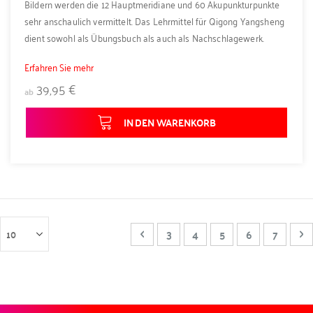
Bildern werden die 12 Hauptmeridiane und 60 Akupunkturpunkte
sehr anschaulich vermittelt. Das Lehrmittel für Qigong Yangsheng
dient sowohl als Übungsbuch als auch als Nachschlagewerk.
Erfahren Sie mehr
39,95 €
ab
IN DEN WARENKORB
Seite
Seite
Zurück
Seite
Seite
Sie lesen gerade Sei
Seite
Seite
Se
W
3
4
5
6
7