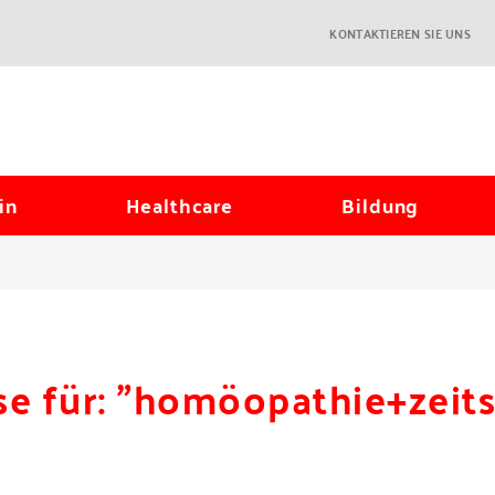
KONTAKTIEREN SIE UNS
in
Healthcare
Bildung
e für: "homöopathie+zeits