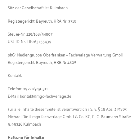
Sitz der Gesellschaft i
st
Kulmbach
Registergericht: Bayreuth, HRA Nr. 3713
Steuer-
Nr
: 229/168/54807
USt
-ID-Nr.: DE263155439
phG: Mediengruppe Oberfranken – Fachverlage Verwaltung GmbH
Registergericht: Bayreuth, HRB Nr.4805
Kontakt:
Telefon: 09221/949-311
E-Mail: kontakt@mgo-fachverlage.de
Für alle Inhalte dieser Seite ist verantwortlich i. S. v. § 18 Abs. 2 MStV:
Michael Dietl, mgo fachverlage GmbH & Co. KG, E.-C.-Baumann-Straße
5, 95326 Kulmbach
Haftung für Inhalte