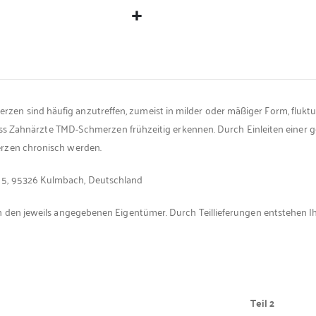
n sind häufig anzutreffen, zumeist in milder oder mäßiger Form, fluktui
, dass Zahnärzte TMD-Schmerzen frühzeitig erkennen. Durch Einleiten einer
erzen chronisch werden.
 5, 95326 Kulmbach, Deutschland
h den jeweils angegebenen Eigentümer. Durch Teillieferungen entstehen I
Teil 2