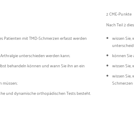
2 CME-Punkte
Nach Teil 2 di
nes Patienten mit TMD-Schmerzen erfasst werden
wissen Sie
unterscheid
 Arthralgie unterschieden werden kann;
können Sie a
lbst behandeln können und wann Sie ihn an ein
wissen Sie, 
wissen Sie,
en müssen;
Schmerzen e
che und dynamische orthopädischen Tests besteht.