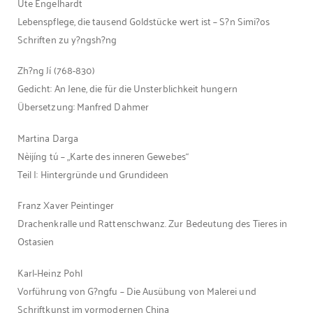
Ute Engelhardt
Lebenspflege, die tausend Goldstücke wert ist – S?n Simi?os
Schriften zu y?ngsh?ng
Zh?ng Jí (768-830)
Gedicht: An Jene, die für die Unsterblichkeit hungern
Übersetzung: Manfred Dahmer
Martina Darga
Nèijíng tú – „Karte des inneren Gewebes“
Teil I: Hintergründe und Grundideen
Franz Xaver Peintinger
Drachenkralle und Rattenschwanz. Zur Bedeutung des Tieres in
Ostasien
Karl-Heinz Pohl
Vorführung von G?ngfu – Die Ausübung von Malerei und
Schriftkunst im vormodernen China