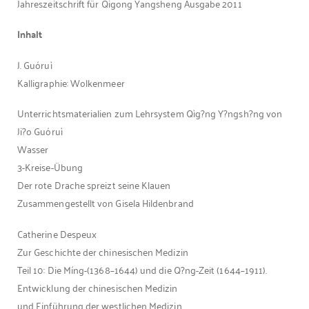
Jahreszeitschrift für Qigong Yangsheng Ausgabe 2011
Inhalt
J. Guóruì
Kalligraphie: Wolkenmeer
Unterrichtsmaterialien zum Lehrsystem Qìg?ng Y?ngsh?ng von
Ji?o Guóruì
Wasser
3-Kreise-Übung
Der rote Drache spreizt seine Klauen
Zusammengestellt von Gisela Hildenbrand
Catherine Despeux
Zur Geschichte der chinesischen Medizin
Teil 10: Die Míng-(1368–1644) und die Q?ng-Zeit (1644–1911).
Entwicklung der chinesischen Medizin
und Einführung der westlichen Medizin