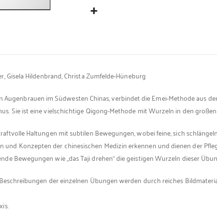
r, Gisela Hildenbrand, Christa Zumfelde-Hüneburg
ugenbrauen im Südwesten Chinas, verbindet die Emei-Methode aus dem
. Sie ist eine vielschichtige Qigong-Methode mit Wurzeln in den großen
raftvolle Haltungen mit subtilen Bewegungen, wobei feine, sich schläng
 und Konzepten der chinesischen Medizin erkennen und dienen der Pfleg
ende Bewegungen wie „das Taji drehen“ die geistigen Wurzeln dieser Üb
e Beschreibungen der einzelnen Übungen werden durch reiches Bildmateri
is.