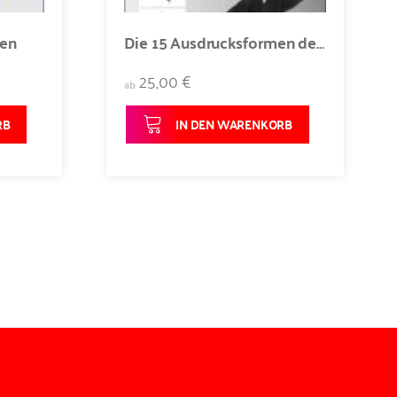
gen
Die 15 Ausdrucksformen des Taiji-Qigong
25,00 €
ab
RB
IN DEN WARENKORB