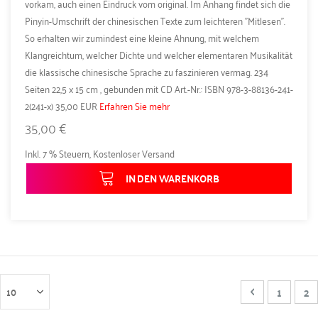
vorkam, auch einen Eindruck vom original. Im Anhang findet sich die
Pinyin-Umschrift der chinesischen Texte zum leichteren "Mitlesen".
So erhalten wir zumindest eine kleine Ahnung, mit welchem
Klangreichtum, welcher Dichte und welcher elementaren Musikalität
die klassische chinesische Sprache zu faszinieren vermag. 234
Seiten 22,5 x 15 cm , gebunden mit CD Art.-Nr.: ISBN 978-3-88136-241-
2(241-x) 35,00 EUR
Erfahren Sie mehr
35,00 €
Inkl. 7 % Steuern
,
Kostenloser Versand
IN DEN WARENKORB
Seite
Seite
Zurück
Seite
Sie
1
2