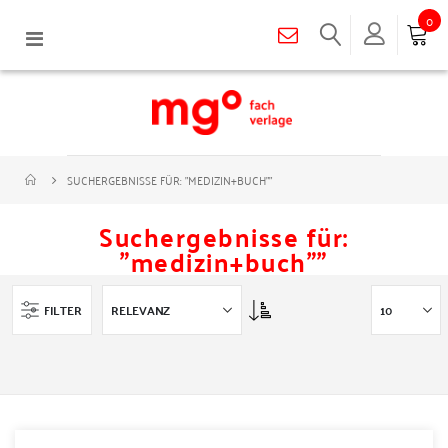
0
Navigation
umschalten
SUCHERGEBNISSE FÜR: "MEDIZIN+BUCH""
Suchergebnisse für:
"medizin+buch""
Asc
FILTER