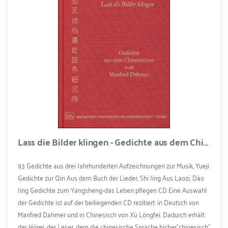
Lass die Bilder klingen - Gedichte aus dem Chinesischen (Buch + CD-ROM)
93 Gedichte aus drei Jahrhunderten Aufzeichnungen zur Musik, Yueji
Gedichte zur Qin Aus dem Buch der Lieder, Shi Jing Aus Laozi, Dào
Jing Gedichte zum Yangsheng-das Leben pflegen CD Eine Auswahl
der Gedichte ist auf der beiliegenden CD rezitiert: in Deutsch von
Manfred Dahmer und in Chinesisch von Xú Lóngfei. Dadurch erhält
der Hörer, der Leser, dem die chinesische Sprache bisher"chinesisch"