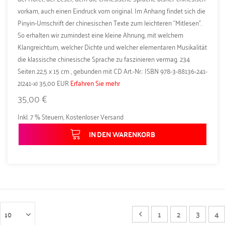
vorkam, auch einen Eindruck vom original. Im Anhang findet sich die
Pinyin-Umschrift der chinesischen Texte zum leichteren "Mitlesen".
So erhalten wir zumindest eine kleine Ahnung, mit welchem
Klangreichtum, welcher Dichte und welcher elementaren Musikalität
die klassische chinesische Sprache zu faszinieren vermag. 234
Seiten 22,5 x 15 cm , gebunden mit CD Art.-Nr.: ISBN 978-3-88136-241-
2(241-x) 35,00 EUR
Erfahren Sie mehr
35,00 €
Inkl. 7 % Steuern
,
Kostenloser Versand
IN DEN WARENKORB
Seite
Seite
Zurück
Seite
Seite
Seite
Sie
1
2
3
4