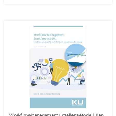
Workflow-Management Exzellenz-Modell, Band 4: Kennzahlen zur Steuerung