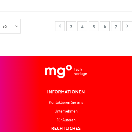
Seite
Seite
Zurück
Seite
Seite
Sie lesen gerade Sei
Seite
Seite
Se
W
3
4
5
6
7
INFORMATIONEN
Kontaktieren Sie uns
Unternehmen
Für Autoren
RECHTLICHES