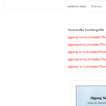
sortieren nach
Verwandte Suchbegriffe
qigong"+or+(1,2)=(select*f
qigong+or+(1,2)=(select*fr
qigong' or (1,2)=(select*fr
qigong'+or+(1,2)=(select*f
qigong" or (1,2)=(select*f