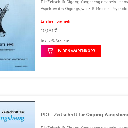
Die Zeitschrift Qigong-Yangsheng erscheint einma
Aspekten des Qigongs, wie z. B. Medizin, Psycholog
Erfahren Sie mehr
10,00 €
Inkl. 7 % Steuern
IN DEN WARENKORB
PDF - Zeitschrift für Qigong Yangshe
Die Zeitschrift Qigong-Yangsheng erscheint einma