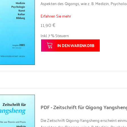
Aspekten des Qigongs, wie z. B. Medizin, Psycholog
Erfahren Sie mehr
11,90 €
Inkl. 7 % Steuern
IN DEN WARENKORB
PDF - Zeitschrift für Qigong Yangshe
Die Zeitschrift Qigong-Yangsheng erscheint einma
Aspekten des Qigongs, wie z. B. Medizin, Psycholog