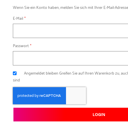
Wenn Sie ein Konto haben, melden Sie sich mit Ihrer E-Mail-Adresse
E-Mail
Passwort
Angemeldet bleiben
Greifen Sie auf Ihren Warenkorb zu, au
sind
LOGIN