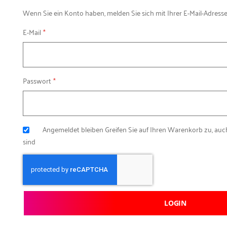
Wenn Sie ein Konto haben, melden Sie sich mit Ihrer E-Mail-Adresse
E-Mail
Passwort
Angemeldet bleiben
Greifen Sie auf Ihren Warenkorb zu, au
sind
LOGIN