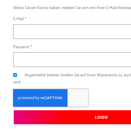
Wenn Sie ein Konto haben, melden Sie sich mit Ihrer E-Mail-Adresse
E-Mail
Passwort
Angemeldet bleiben
Greifen Sie auf Ihren Warenkorb zu, au
sind
LOGIN