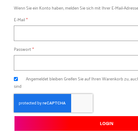
Wenn Sie ein Konto haben, melden Sie sich mit Ihrer E-Mail-Adresse
E-Mail
Passwort
Angemeldet bleiben
Greifen Sie auf Ihren Warenkorb zu, au
sind
LOGIN