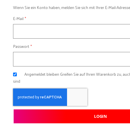
Wenn Sie ein Konto haben, melden Sie sich mit Ihrer E-Mail-Adresse
E-Mail
Passwort
Angemeldet bleiben
Greifen Sie auf Ihren Warenkorb zu, au
sind
LOGIN