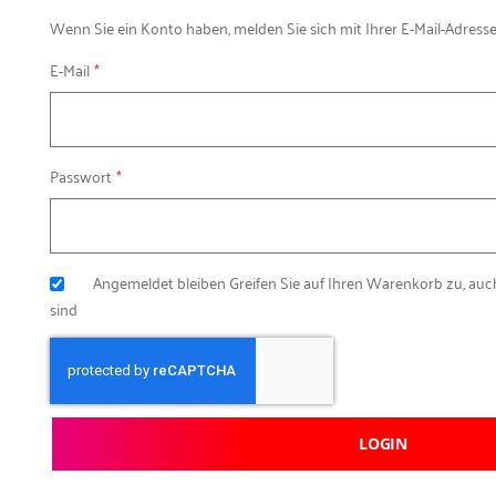
Wenn Sie ein Konto haben, melden Sie sich mit Ihrer E-Mail-Adresse
E-Mail
Passwort
Angemeldet bleiben
Greifen Sie auf Ihren Warenkorb zu, au
sind
LOGIN