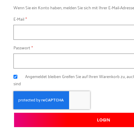
Wenn Sie ein Konto haben, melden Sie sich mit Ihrer E-Mail-Adresse
E-Mail
Passwort
Angemeldet bleiben
Greifen Sie auf Ihren Warenkorb zu, au
sind
LOGIN