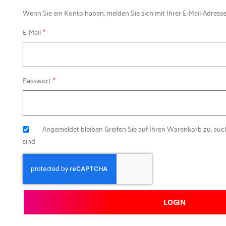
Wenn Sie ein Konto haben, melden Sie sich mit Ihrer E-Mail-Adresse
E-Mail
Passwort
Angemeldet bleiben
Greifen Sie auf Ihren Warenkorb zu, au
sind
LOGIN