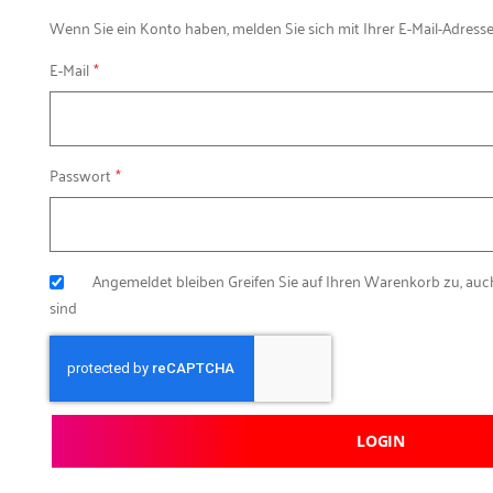
Wenn Sie ein Konto haben, melden Sie sich mit Ihrer E-Mail-Adresse
E-Mail
Passwort
Angemeldet bleiben
Greifen Sie auf Ihren Warenkorb zu, au
sind
LOGIN