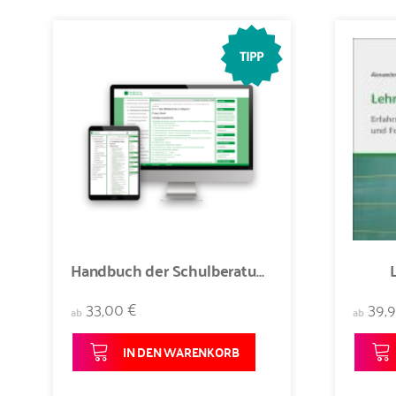
Handbuch der Schulberatung (Abo)
33,00 €
39,
ab
ab
IN DEN WARENKORB