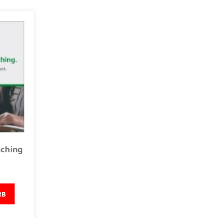
aching
RB