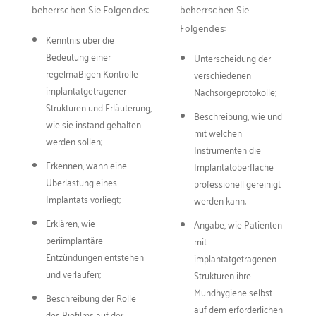
beherrschen Sie Folgendes:
beherrschen Sie
Folgendes:
Kenntnis über die
Bedeutung einer
Unterscheidung der
regelmäßigen Kontrolle
verschiedenen
implantatgetragener
Nachsorgeprotokolle;
Strukturen und Erläuterung,
Beschreibung, wie und
wie sie instand gehalten
mit welchen
werden sollen;
Instrumenten die
Erkennen, wann eine
Implantatoberfläche
Überlastung eines
professionell gereinigt
Implantats vorliegt;
werden kann;
Erklären, wie
Angabe, wie Patienten
periimplantäre
mit
Entzündungen entstehen
implantatgetragenen
und verlaufen;
Strukturen ihre
Mundhygiene selbst
Beschreibung der Rolle
auf dem erforderlichen
des Biofilms auf der