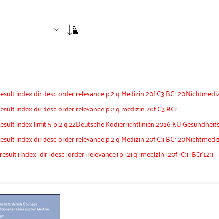
Asc
ult index dir desc order relevance p 2 q Medizin 20f C3 BCr 20Nichtmediz
ult index dir desc order relevance p 2 q medizin 20f C3 BCr
sult index limit 5 p 2 q 22Deutsche Kodierrichtlinien 2016 KU Gesundh
ult index dir desc order relevance p 2 q Medizin 20f C3 BCr 20Nichtmediz
esult+index+dir+desc+order+relevance+p+2+q+medizin+20f+C3+BCr'123