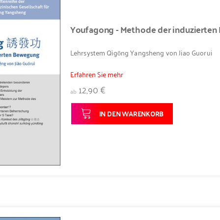
Youfagong - Methode der induzierte
Lehrsystem Qìgōng Yangsheng von Jiao Guorui
Erfahren Sie mehr
12,90 €
ab
IN DEN WARENKORB