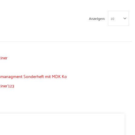
Anzeigen
iner
eitsmanagment Sonderheft mit MDK Ko
iner'123