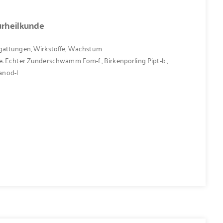
urheilkunde
zgattungen, Wirkstoffe, Wachstum
e: Echter Zunder­schwamm Fom-f., Birkenporling Pipt-b.,
anod-l