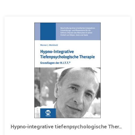
Hypno-integrative tiefenpsychologische Therapie - Grundlagen der H.I.T.T.®