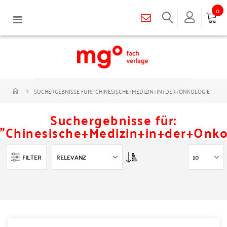
0
Navigation
umschalten
SUCHERGEBNISSE FÜR: "CHINESISCHE+MEDIZIN+IN+DER+ONKOLOGIE"
Suchergebnisse für:
"Chinesische+Medizin+in+der+Onko
Asc
FILTER